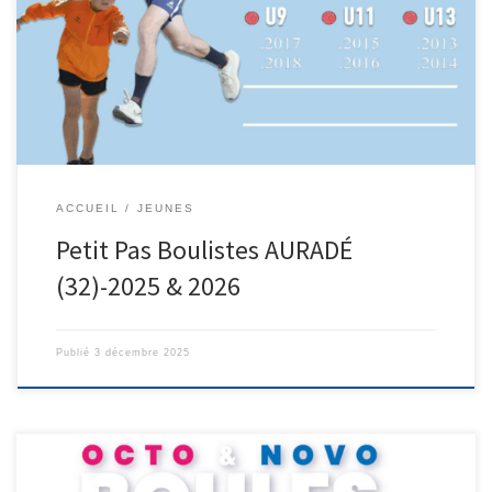
Journée le 16 Novembre 2025 AURADÉ 32 Zone Nord Nicolas JULIA
n.julia@ffboules.fr Zone Sud Alexandre RABAUD
a.rabaud@ffboules.fr
ACCUEIL
JEUNES
Petit Pas Boulistes AURADÉ
(32)-2025 & 2026
Publié
3 décembre 2025