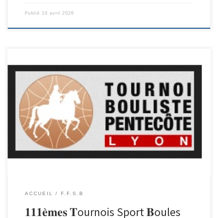
Publié
10 avril 2026
La légende continue ! Les Tournois Boulistes de Pentecôte — l’un
des événements les plus emblématiques du sport-boules en
France — reviennent pour une 111ème édition pleine d’émotions,
de rivalités et de convivialité. 𝗟𝗘𝗦 𝗜𝗡𝗦𝗖𝗥𝗜𝗣𝗧𝗜𝗢𝗡𝗦 𝗦𝗢𝗡𝗧
𝗢𝗨𝗩𝗘𝗥𝗧𝗘𝗦 ! Depuis plus d’un siècle, ces tournois attirent des
milliers de joueuses […]
ACCUEIL
F.F.S.B
𝟏𝟏𝟏𝐞̀𝐦𝐞𝐬 𝐓ournois Sport 𝐁oules