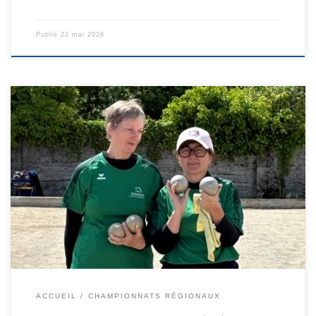
Publié
22 mai 2026
Samedi 16 et 17 mai le club Bagnére de Bigorre et le CBD 65 ont
organisés les championnats Midi Pyrénées doubles pour les
catégories M3/ M4/ F4/ F3 Le CBD 31 étaient représentés par 6
équipes En M3 16 équipes de Stefani de st Jory perd en1/4 de
finale et […]
ACCUEIL
CHAMPIONNATS RÉGIONAUX