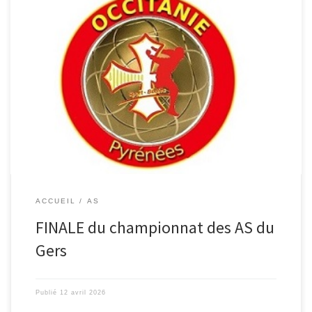
FLEURANCE remporte la finale des AS sur le score de 37 à 3 pour
AURADE Félicitations à toutes les équipes qui ont participé à cette
compétition L’équipe de FLEURANCE Fleurance – Auradé
ACCUEIL
AS
FINALE du championnat des AS du
Gers
Publié
12 avril 2026