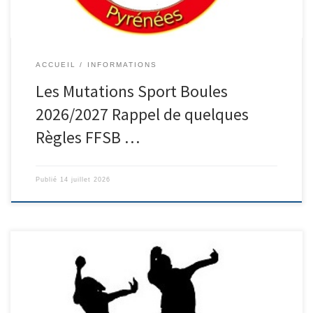
ACCUEIL
INFORMATIONS
Les Mutations Sport Boules
2026/2027 Rappel de quelques
Règles FFSB …
Publié
14 juillet 2026
Pôle Pyrénées AURADE (Gers) Qualificatif Quadrettes M3 + Triple
F3/F4 les 20 et 21 Juin 2026 Pôle Pyrénées Toulouse le 10 mai