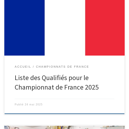
F2 ESTEBAN (31) – QUILES (31)- FRENIN BRAHNS (34) F3 CASTAIN
(32) LAFFON (09) F4 NOGUES –(31) M2 GUILLEN (66) – RODRIGUEZ–
(30) M3 ROFFINO-81 RAIS- 46 SUZBARGA 65 M4 LANDRY (81)–
SEVERAC– (12) G18 VILADE – PAIRASTRE- GALLIOU F18 PELISSIE-
JOLY – CHANONY U15 FABIO DE STEPHANI (31) – VALENTIN […]
ACCUEIL
CHAMPIONNATS DE FRANCE
Liste des Qualifiés pour le
Championnat de France 2025
Publié
24 mai 2025