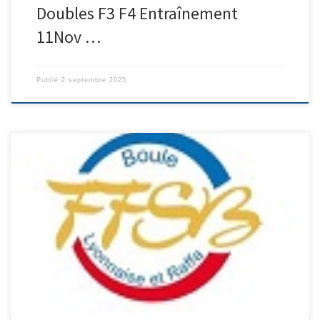
Doubles F3 F4 Entraînement
11Nov …
Publié
2 septembre 2025
SUIVRE LA COMPÉTITION NF3 CASTAING Estelle Poule 3 (en finale)
les autres rencontres LM1 LM2 NM2 NM3 NM4 G18 LF1 NF2 NF4 F18
U15