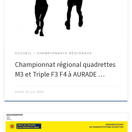
2026 Quadrettes M3 : ce qualificatif est ouvert à toutes les
équipes M3 du pôle Pyrénées ainsi Que les participants aux
concours dédiés de la 7ème […]
ACCUEIL
CHAMPIONNATS RÉGIONAUX
Championnat régional quadrettes
M3 et Triple F3 F4 à AURADE …
Publié
20 juin 2026