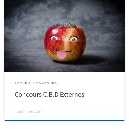
Voir les concours publiés sur les autres Sites https://12.cbdsb.fr/ –
https://81.cbdsb.fr/ – https://82.cbdsb.fr/ – https://31.cbdsb.fr/
https://09.cbdsb.fr/ – https://46.cbdsb.fr/ – https://65.cbdsb.fr/ –
https://66.cbdsb.fr/ Feuilles d’inscriptions concours
ACCUEIL
CONCOURS
Concours C.B.D Externes
Publié
4 juin 2026