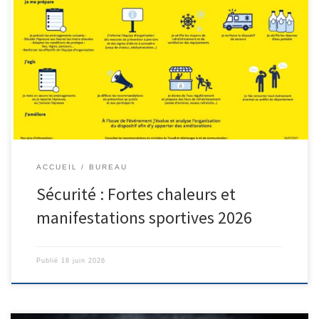
Mesdames, Messieurs, Au vu de l’épisode de fortes chaleurs qui
s’étend sur une grande partie du pays, nous vous invitons à la
vigilance en particulier pour le prochain week-end dédié aux
fédéraux quadrettes et triples : A toutes fins utiles, nous vous
diffusons à nouveau les supports actuellement en vigueur […]
ACCUEIL
BUREAU
Sécurité : Fortes chaleurs et
manifestations sportives 2026
Publié
18 juin 2026