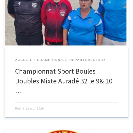
12 équipes ont participé à la compétition. Ce sont les doubles de
C. Huntz et M.Huntz, du club de Fleurance, ainsi que les locaux
A.Gonin et T.Andréoni qui se sont qualifiés pour les éliminatoires
de la Ligue qui se […]
ACCUEIL
CHAMPIONNATS DÉPARTEMENTAUX
Championnat Sport Boules
Doubles Mixte Auradé 32 le 9& 10
…
Publié
12 mai 2026