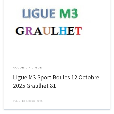
C’est parti pour la 2ème journée ligue M3GRAULHET VOUS
PROPOSERESTAURATION SUR PLACE REPASCrudités-Poulet
Provençal/Riz-Fromage-Pâtisserie-vin-café compris
17€RESERVATION AU 06-44-09-90-86 BOUMESLA HabibAVANT
MERCREDI 8 OCTOBRE 2025 20H
ACCUEIL
LIGUE
Ligue M3 Sport Boules 12 Octobre
2025 Graulhet 81
Publié
13 octobre 2025