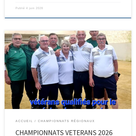
Publié
4 juin 2026
Participation importante de la part des clubs du CBD32 ; 9 équipes
étaient au départ de la compétition. Les samatanais de R.Morselli
ainsi que les saramonais de Y.Boulay ont gagné le droit de
participer aux éliminatoires régionales qui se dérouleront à
Caussade les 3 et 4 juin 2026
ACCUEIL
CHAMPIONNATS RÉGIONAUX
CHAMPIONNATS VETERANS 2026