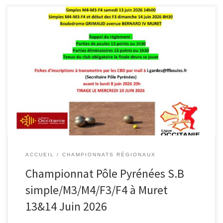
F4 Cécile Gehant championne Pôle Pyrénées en simples F4.
Qualifiée pour le championnat de France à Dardilly (69). Bravo à
nos féminines pour ce troisième titre décroché cette saison. M4 M3
F3 gerard.moreno82@gmail.com
ACCUEIL
CHAMPIONNATS RÉGIONAUX
Championnat Pôle Pyrénées S.B
simple/M3/M4/F3/F4 à Muret
13&14 Juin 2026