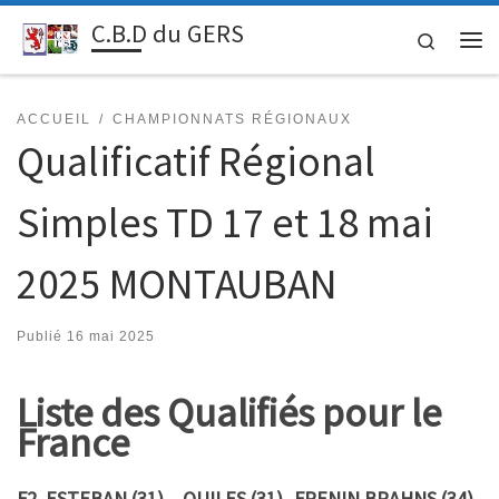
C.B.D du GERS
Passer au contenu
Search
Me
ACCUEIL
CHAMPIONNATS RÉGIONAUX
Qualificatif Régional
Simples TD 17 et 18 mai
2025 MONTAUBAN
Publié
16 mai 2025
Liste des
Qualifiés pour le
France
F2 ESTEBAN (31) – QUILES (31)- FRENIN BRAHNS (34)