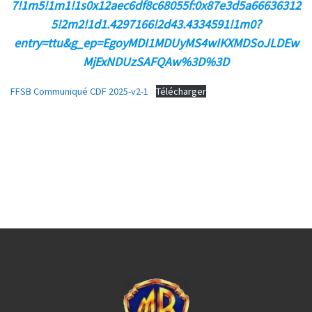
7!1m5!1m1!1s0x12aec6df8c68055f:0x87e3d5a66636312
5!2m2!1d1.4297166!2d43.4334591!1m0?
entry=ttu&g_ep=EgoyMDI1MDUyMS4wIKXMDSoJLDEw
MjExNDUzSAFQAw%3D%3D
FFSB Communiqué CDF 2025-v2-1
Télécharger