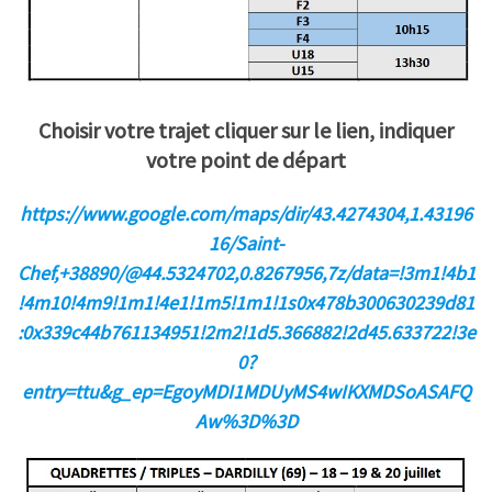
Choisir votre trajet cliquer sur le lien, indiquer
votre point de départ
https://www.google.com/maps/dir/43.4274304,1.43196
16/Saint-
Chef,+38890/@44.5324702,0.8267956,7z/data=!3m1!4b1
!4m10!4m9!1m1!4e1!1m5!1m1!1s0x478b300630239d81
:0x339c44b761134951!2m2!1d5.366882!2d45.633722!3e
0?
entry=ttu&g_ep=EgoyMDI1MDUyMS4wIKXMDSoASAFQ
Aw%3D%3D