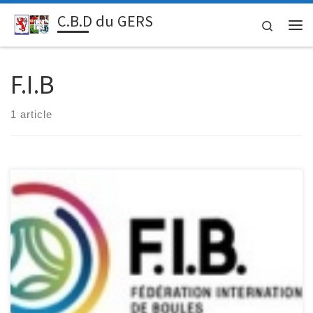
C.B.D du GERS
Passer au contenu
Search
Me
F.I.B
1 article
Voir le Site de la F.I.B http://www.fiboules.org/