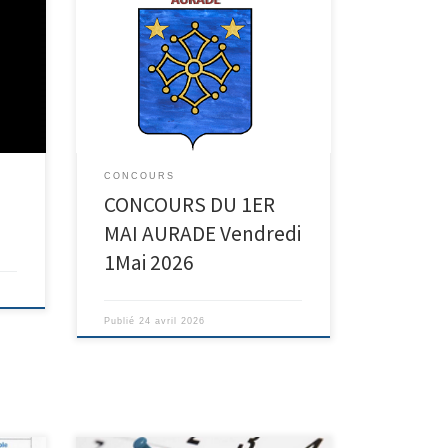
 61
très
Une liste d’attente est prévue en cas
SAC.
de désistement- faites vous inscrire au
Tél 07 71 74 03 05
u’à
CONCOURS
CONCOURS DU 1ER
MAI AURADE Vendredi
1Mai 2026
Publié
24 avril 2026