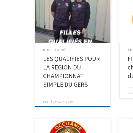
FLEU
sur 
Félic
ont 
L’éq
Aur
NON CLASSÉ
AC
LES QUALIFIES POUR
F
LA REGION DU
c
CHAMPIONNAT
d
SIMPLE DU GERS
Pub
Publié
19 avril 2026