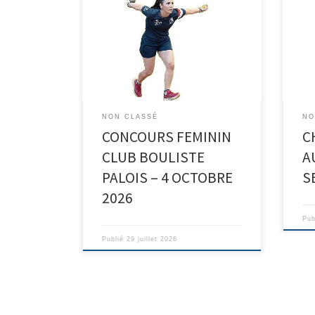
NON CLASSÉ
NO
CONCOURS FEMININ
C
CLUB BOULISTE
A
PALOIS – 4 OCTOBRE
S
2026
Pub
Publié
29 juillet 2026