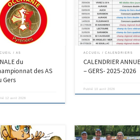
RANCE remporte la finale des AS
le score de 37 à 3 pour AURADE
itations à toutes les équipes qui
Tableaux préparés par Pierre
participé à cette compétition
LESTAGE
uipe de FLEURANCE Fleurance –
adé
CUEIL
AS
ACCUEIL
CALENDRIERS
INALE du
CALENDRIER ANNU
hampionnat des AS
– GERS- 2025-2026
u Gers
Publié
10 avril 2026
lié
12 avril 2026
Un très très grand plaisir pour la 