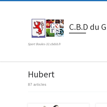
Passer au contenu
C.B.D du 
Sport Boules-32.cbdsb.fr
Hubert
87 articles