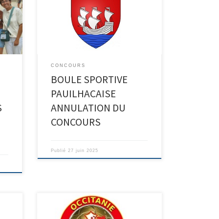
 la
Par suite de manque d’inscription
 son
pour ce concours Sébastien
FOURCADE, Président de l’AS, a
au
annulé le concours.
à
ncore
CONCOURS
ions
BOULE SPORTIVE
PAUILHACAISE
S
ANNULATION DU
CONCOURS
Publié
27 juin 2025
Le départemental double a été
 au
organisé par l’association sportive de