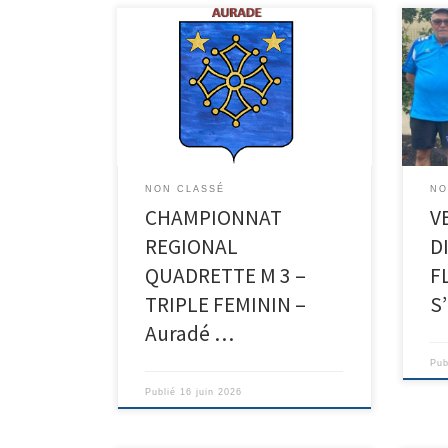
Tick
FLEU
félic
part
à BR
l’ho
NON CLASSÉ
NO
CHAMPIONNAT
V
REGIONAL
D
QUADRETTE M 3 –
F
TRIPLE FEMININ –
S
Auradé …
Pub
Publié
16 juin 2026