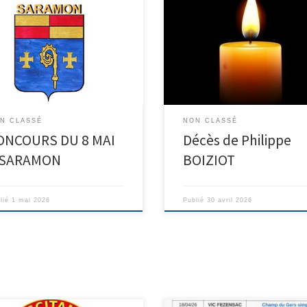
Philippe nous a quitté à l’âge de
ans, il a été licencié pendant de 
nombreuses années à VIC FEZEN
Le CBD 32 transmet toutes ses
condoléances à la famille ainsi q
tous ses amis boulistes.
N CLASSÉ
NON CLASSÉ
ONCOURS DU 8 MAI
Décès de Philippe
 SARAMON
BOIZIOT
lié
1 mai 2026
Publié
30 avril 2026