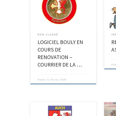
NON CLASSÉ
IN
LOGICIEL BOULY EN
R
COURS DE
A
RENOVATION –
COURRIER DE LA …
Pub
Publié
11 février 2026
MIDI Pyrénées : Doubles à Auch-
Le 1
équipe Qualifiées pour le
a or