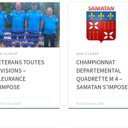
et gagnant pour les vétérans de
RANCE (voir la photo),
Score de la finale – MORSELLI 13
itations aux joueurs qui vont
MONGE 3 – Samatan ticket gagna
iciper au championnat de France
pour le France à CHALAMONT –
IVE LA GAILLARDE . Le Gers à
nneur
N CLASSÉ
NON CLASSÉ
ETERANS TOUTES
CHAMPIONNAT
IVISIONS –
DEPARTEMENTAL
LEURANCE
QUADRETTE M 4 –
’IMPOSE
SAMATAN S’IMPOSE
lié
4 juin 2026
Publié
30 mai 2026