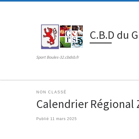
Passer au contenu
C.B.D du 
Sport Boules-32.cbdsb.fr
NON CLASSÉ
Calendrier Régional
Publié
11 mars 2025