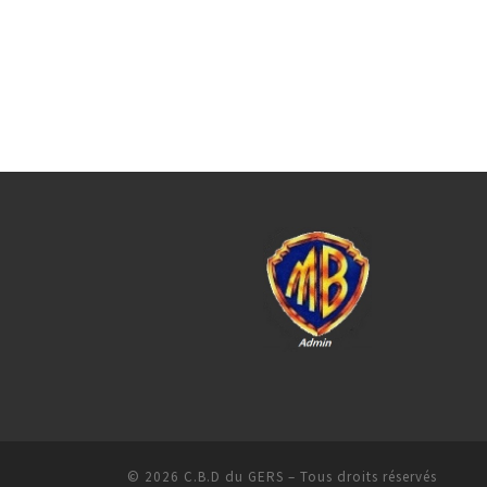
© 2026
C.B.D du GERS
– Tous droits réservés