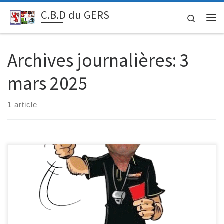
C.B.D du GERS
Passer au contenu
Search
Me
Archives journalières:
3
mars 2025
1 article
HS – Responsable des arbitres du Gers Angel VACCARO