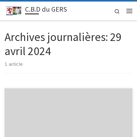
C.B.D du GERS
Passer au contenu
Search
Me
Archives journalières:
29
avril 2024
1 article
AUCH - SARAMON et FLEURANCE les vainqueurs du jour